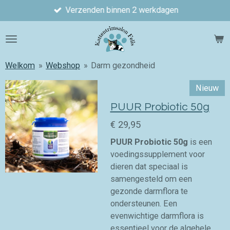
Verzenden binnen 2 werkdagen
Ga
direct
naar
de
hoofdinhoud
Welkom
»
Webshop
»
Darm gezondheid
Nieuw
PUUR Probiotic 50g
€ 29,95
PUUR Probiotic 50g
is een
voedingssupplement voor
dieren dat speciaal is
samengesteld om een
gezonde darmflora te
ondersteunen. Een
evenwichtige darmflora is
essentieel voor de algehele