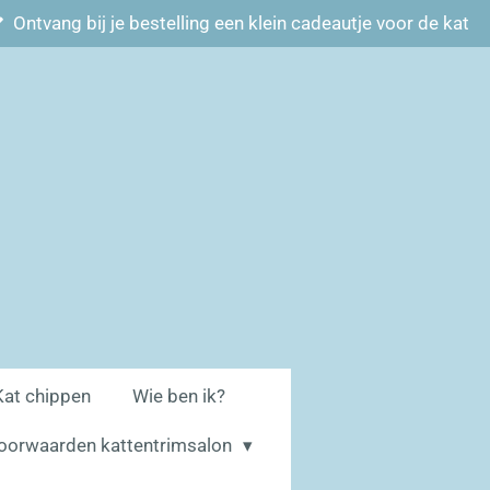
Ontvang bij je bestelling een klein cadeautje voor de kat
Kat chippen
Wie ben ik?
oorwaarden kattentrimsalon