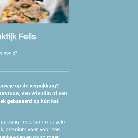
tijk Felis
s nodig?
trouw je op de verpakking?
rvrouw, een vriendin of een
vaak gebaseerd op hún kat
rpakking : met kip / met zalm
ijk, premium voer, voor een
 aanbevolen en ga zo maar