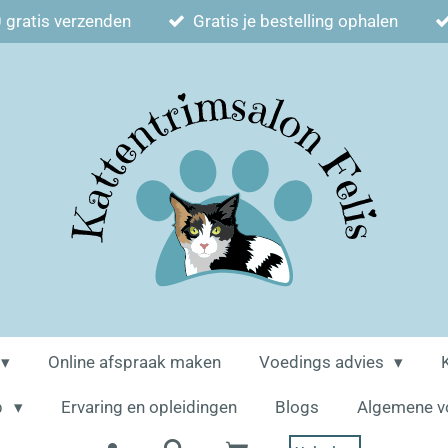
 gratis verzenden
Gratis je bestelling ophalen
Online afspraak maken
Voedings advies
p
Ervaring en opleidingen
Blogs
Algemene v