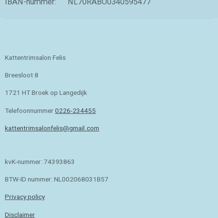
IBAN-nummer: NL70RABO0340595477
Kattentrimsalon Felis
Breesloot 8
1721 HT Broek op Langedijk
Telefoonnummer
0226-234455
kattentrimsalonfelis@gmail.com
kvK-nummer: 74393863
BTW-ID nummer: NL002068031B57
Privacy policy
Disclaimer