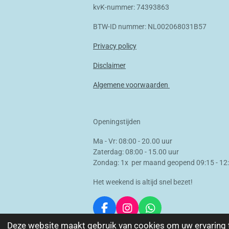
kvK-nummer: 74393863
BTW-ID nummer: NL002068031B57
Privacy policy
Disclaimer
Algemene voorwaarden
Openingstijden
Ma - Vr: 08:00 - 20.00 uur
Zaterdag: 08:00 - 15.00 uur
Zondag: 1x per maand geopend 09:15 - 12
Het weekend is altijd snel bezet!
F
I
W
a
n
h
Deze website maakt gebruik van cookies om uw ervaring 