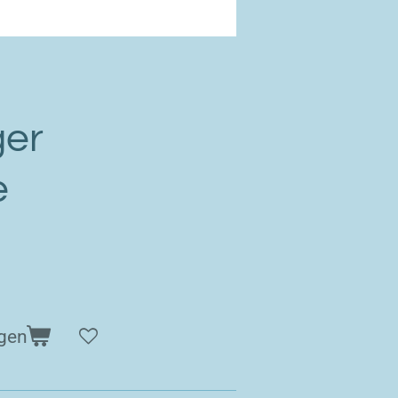
ger
e
gen