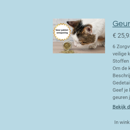
Geur
€ 25,9
6 Zorgv
veilige 
Stoffen
Om de k
Beschri
Gedetail
Geef je
geuren 
Bekijk d
In win