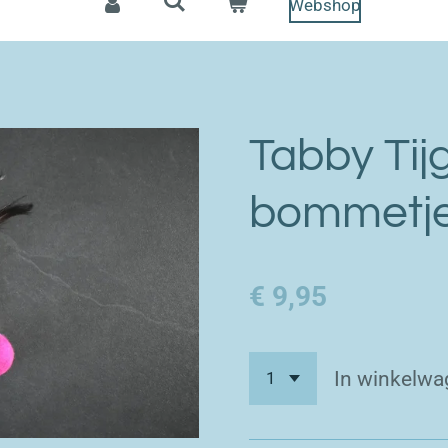
Webshop
Tabby Tij
bommetj
€ 9,95
In winkelwa