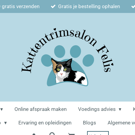
 gratis verzenden
Gratis je bestelling ophalen
Online afspraak maken
Voedings advies
p
Ervaring en opleidingen
Blogs
Algemene v