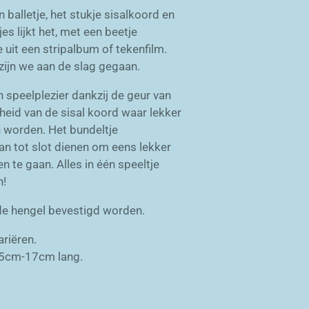
balletje, het stukje sisalkoord en
s lijkt het, met een beetje
 uit een stripalbum of tekenfilm.
zijn we aan de slag gegaan.
n speelplezier dankzij de geur van
heid van de sisal koord waar lekker
n worden. Het bundeltje
an tot slot dienen om eens lekker
n te gaan. Alles in één speeltje
n!
 de hengel bevestigd worden.
ariëren.
 15cm-17cm lang.