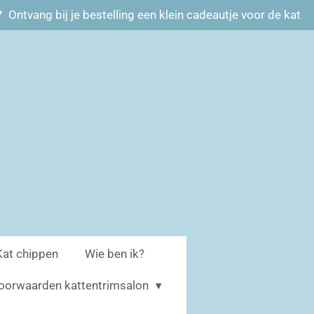
Ontvang bij je bestelling een klein cadeautje voor de kat
Kat chippen
Wie ben ik?
oorwaarden kattentrimsalon